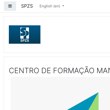
Skip to main content
SPZS
Side panel
English ‎(en)‎
CENTRO DE FORMAÇÃO MA